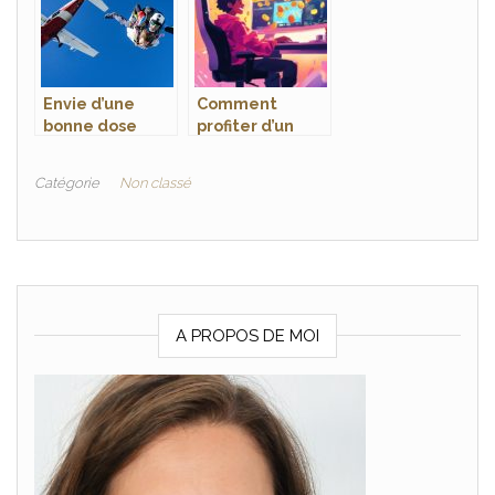
Envie d’une
Comment
bonne dose
profiter d’un
d’adrenaline ?
bonus sans
limite sur une
Catégorie
Non classé
plateforme de
jeux en ligne ?
A PROPOS DE MOI